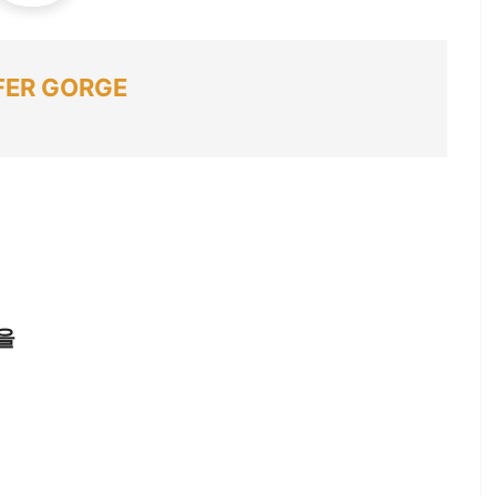
FER GORGE
을