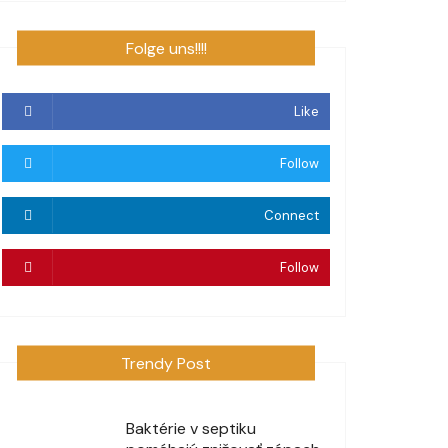
Folge uns!!!!
Like
Follow
Connect
Follow
Trendy Post
Baktérie v septiku