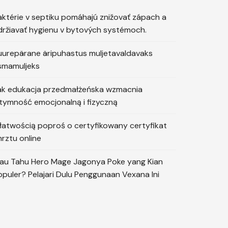
aktérie v septiku pomáhajú znižovať zápach a
držiavať hygienu v bytových systémoch.
uurepärane äripuhastus muljetavaldavaks
smamuljeks
ak edukacja przedmałżeńska wzmacnia
ntymność emocjonalną i fizyczną
 łatwością poproś o certyfikowany certyfikat
hrztu online
au Tahu Hero Mage Jagonya Poke yang Kian
opuler? Pelajari Dulu Penggunaan Vexana Ini