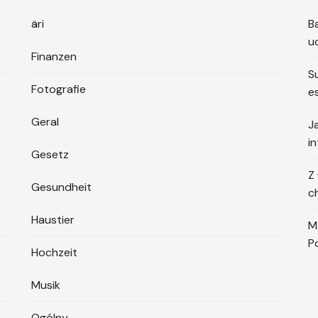
äri
B
u
Finanzen
S
Fotografie
e
Geral
J
i
Gesetz
Z
Gesundheit
c
Haustier
M
P
Hochzeit
Musik
Ogólny