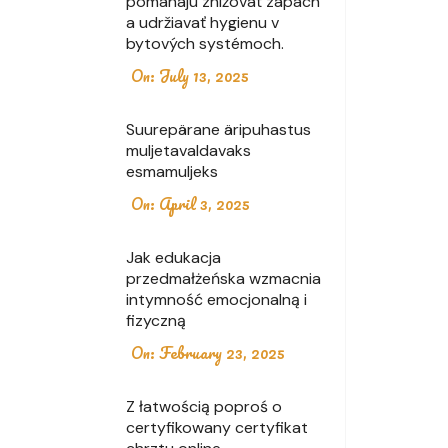
pomáhajú znižovať zápach
a udržiavať hygienu v
bytových systémoch.
On:
July 13, 2025
Suurepärane äripuhastus
muljetavaldavaks
esmamuljeks
On:
April 3, 2025
Jak edukacja
przedmałżeńska wzmacnia
intymność emocjonalną i
fizyczną
On:
February 23, 2025
Z łatwością poproś o
certyfikowany certyfikat