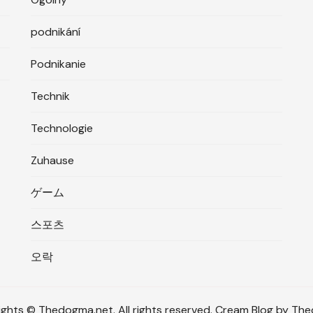
podnikání
Podnikanie
Technik
Technologie
Zuhause
ゲーム
스포츠
오락
ghts © Thedogma.net. All rights reserved. Cream Blog by T