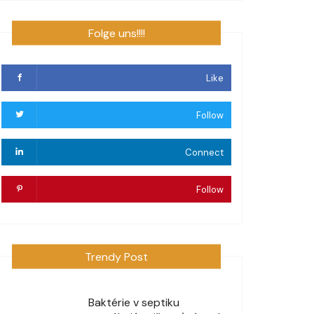
Folge uns!!!!
Like
Follow
Connect
Follow
Trendy Post
Baktérie v septiku