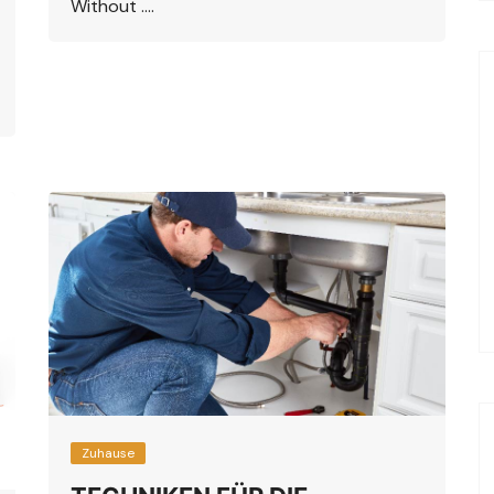
Without ….
Zuhause