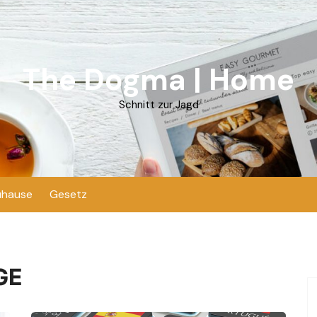
The Dogma | Home
Schnitt zur Jagd
uhause
Gesetz
GE