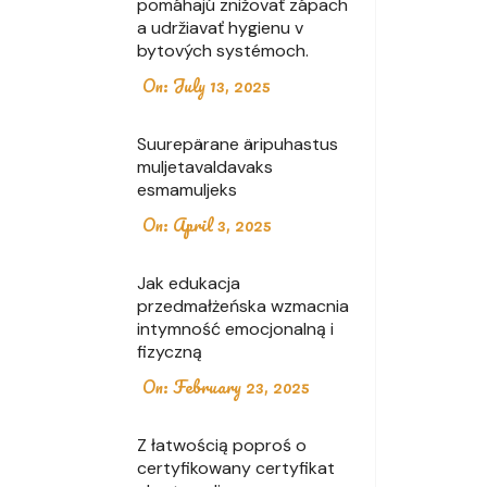
pomáhajú znižovať zápach
a udržiavať hygienu v
bytových systémoch.
On:
July 13, 2025
Suurepärane äripuhastus
muljetavaldavaks
esmamuljeks
On:
April 3, 2025
Jak edukacja
przedmałżeńska wzmacnia
intymność emocjonalną i
fizyczną
On:
February 23, 2025
Z łatwością poproś o
certyfikowany certyfikat