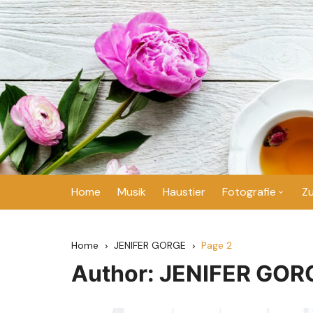
Skip
to
content
Home
Musik
Haustier
Fotografie
Z
Hochzeit
Home
JENIFER GORGE
Page 2
Author:
JENIFER GOR